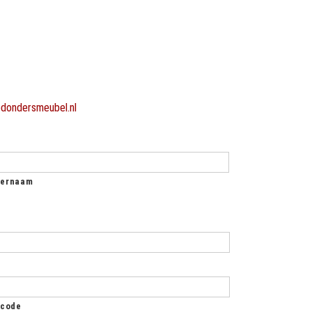
dondersmeubel.nl
ternaam
tcode