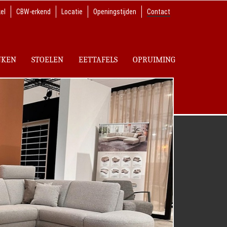
el
CBW-erkend
Locatie
Openingstijden
Contact
NKEN
STOELEN
EETTAFELS
OPRUIMING