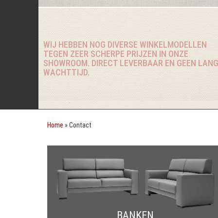
WIJ HEBBEN NOG DIVERSE WINKELMODELLEN
TEGEN ZEER SCHERPE PRIJZEN IN ONZE
SHOWROOM. DIRECT LEVERBAAR EN GEEN LAN
WACHTTIJD.
Home
»
Contact
BANKEN