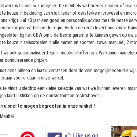
atwerk is bij ons ook mogelijk. De meubels wat breder / hoger of bijv. k
ote keuze in bekleding van stof, leder of oersterke microvezel en micro
j ons krijgt u al 40 jaar een goed en persoonlijk advies met de beste serv
gen bezorgdienst binnen de regio. Buiten de regio levert ons vaste tran
ngesloten bij het CBW om u de beste garantie te kunnen geven op uw 
ote keuze in relaxstoelen in alle maten en soorten. zowel manueel, 2 mo
t wij ook gespecialiseerd zijn in meubelstoffering ? Wij kunnen nameli
er concurrerende prijzen.
ust eens binnen en laat u verrassen door de vele mogelijkheden die wij 
 staan voor u klaar in onze winkel.
ite vindt u slechts een kleine selectie van wat we kunnen leveren, maar
gen kunt u klikken op de contactbutton rechtsboven.
n u snel te mogen begroeten in onze winkel !
Meubel.