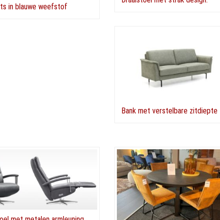
its in blauwe weefstof
Bank met verstelbare zitdiepte
oel met metalen armleuning