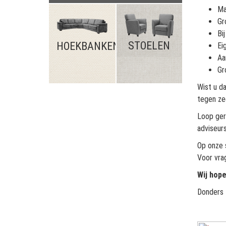
Ma
Gr
Bi
STOELEN
HOEKBANKEN
Ei
Aa
Gr
Wist u da
tegen ze
Loop ger
adviseurs
Op onze s
Voor vra
Wij hope
Donders 