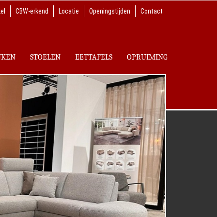
el
CBW-erkend
Locatie
Openingstijden
Contact
NKEN
STOELEN
EETTAFELS
OPRUIMING