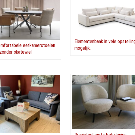
Elementenbank in vele opstellin
omfortabele eetkamerstoelen
mogelijk.
zonder skatewiel
Draaistoel met strak design.