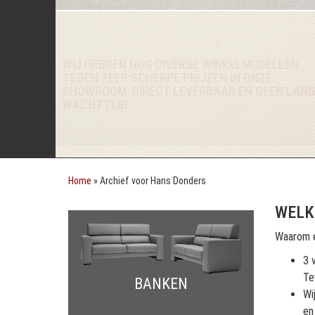
WIJ HEBBEN NOG DIVERSE WINKELMODELLEN
TEGEN ZEER SCHERPE PRIJZEN IN ONZE
SHOWROOM. DIRECT LEVERBAAR EN GEEN LAN
WACHTTIJD.
Home
»
Archief voor Hans Donders
WELK
Waarom e
3 
Te
BANKEN
Wi
en