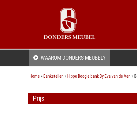
WAAROM DONDERS MEUBEL?
Home
»
Bankstellen
»
Hippe Boogie bank By Eva van de Ven
»
B
Prijs: